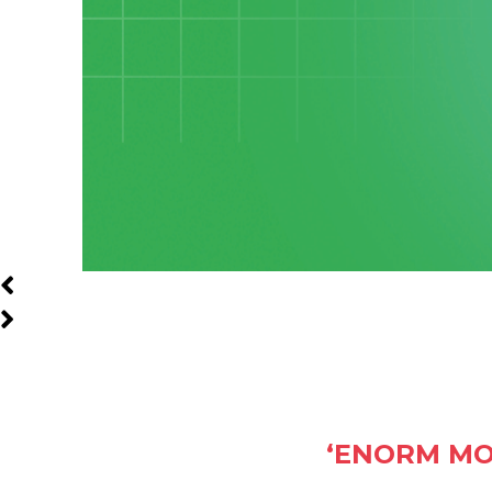
‘ENORM MO